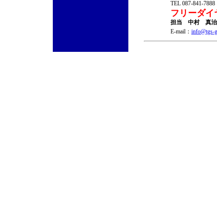
TEL 087-841-788
フリーダ
担当 中村 真治
E-mail：
info@tgs-g