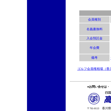
会員種別
名義書換料
入会預託金
年会費
備考
ゴルフ会員権相場（香
屋島カ
●お問い合せは・
香川県高
〒761-0113