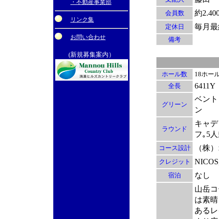
・不動産事業部
約2.40
会員数
リンク集
毎月最
定休日
お問い合わせ
備考
(新規募集案内）
ホール数
18ホー
6411Y
全長
ベント
グリーン
ン
キャデ
ラウンド
フ｡5
（株）
コース設計
NICOS
クレジット
なし
宿泊
山岳コ
は素晴
あるレ