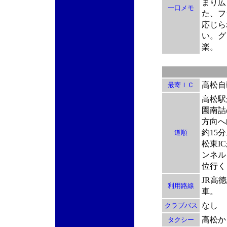
まり広
一口メモ
た、フ
応じら
い。グ
楽。
高松自
最寄ＩＣ
高松駅
園南詰
方向へ
約15
道順
松東I
ンネル
位行く
JR高
利用路線
車。
なし
クラブバス
高松か
タクシー