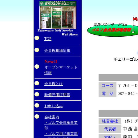
・
TOP
会員権相場情報
チェリーゴル
New!!
オープンマーケット
情報
会員権とは
〒761－
コース
電 話
087－845－
時価評価証明書
お申し込み
会社案内
経営会社
（株）
・ゴルフ会員権事業
部
中西 
代表者
・ゴルフ用品事業部
藤田 
支配人