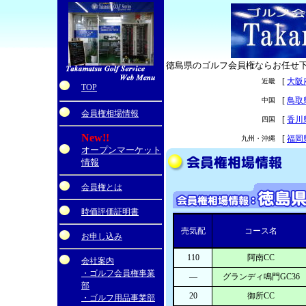
徳島県のゴルフ会員権ならお任せ
[
大阪
近畿
・
TOP
[
鳥取
中国
会員権相場情報
[
香川
四国
New!!
[
福岡
九州・沖縄
オープンマーケット
情報
会員権とは
時価評価証明書
売気配
コース名
お申し込み
110
阿南CC
会社案内
・ゴルフ会員権事業
―
グランディ鳴門GC36
部
20
御所CC
・ゴルフ用品事業部