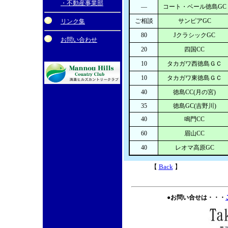
・不動産事業部
―
コート・ベール徳島GC
ご相談
サンピアGC
リンク集
80
JクラシックGC
お問い合わせ
20
四国CC
10
タカガワ西徳島ＧＣ
10
タカガワ東徳島ＧＣ
40
徳島CC(月の宮)
35
徳島GC(吉野川)
40
鳴門CC
60
眉山CC
40
レオマ高原GC
【
Back
】
●お問い合せは・・・